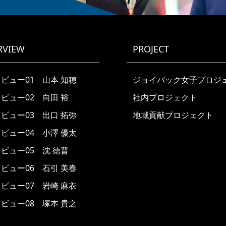
RVIEW
PROJECT
ビュー01 山本 知穂
ジョイパック女子プロジ
ビュー02 向田 裕
社内プロジェクト
ビュー03 出口 拓弥
地域貢献プロジェクト
ビュー04 小澤 優太
ビュー05 沈 徳普
ビュー06 石引 美春
ビュー07 岩崎 麻衣
ビュー08 塚本 貴之